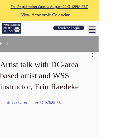
Fall Registration Opens August 24 @ 12PM EST
View Academic Calendar
Student Login
Post
Artist talk with DC-area
based artist and WSS
instructor, Erin Raedeke
https://vimeo.com/406349038