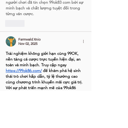
người chơi đã tin chọn 99ok83 com bởi sự 
minh bạch và chất lượng tuyệt đối trong 
từng ván cược.
Like
Farmwald Xnio
Nov 02, 2025
Trải nghiệm không giới hạn cùng 99OK, 
nền tảng cá cược trực tuyến hiện đại, an 
toàn và minh bạch. Truy cập ngay 
https://99ok86.com/
 để khám phá hệ sinh 
thái trò chơi hấp dẫn, tỷ lệ thưởng cao 
cùng chương trình khuyến mãi cực giá trị. 
Với sự phát triển mạnh mẽ của 99ok86 
com, người chơi sẽ luôn được đảm bảo 
quyền lợi tối đa trong mọi giao dịch.
Like
Show more comments